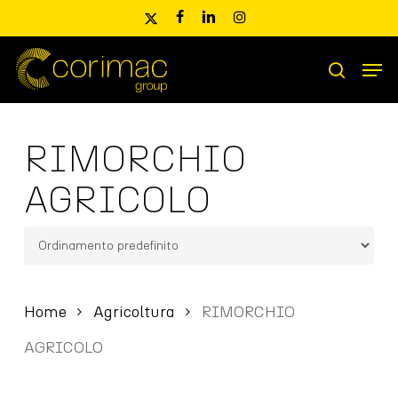
Skip
x-
facebook
linkedin
instagram
to
twitter
main
Men
content
Ricerca
search
prodotti
RIMORCHIO
AGRICOLO
Home
Agricoltura
RIMORCHIO
AGRICOLO