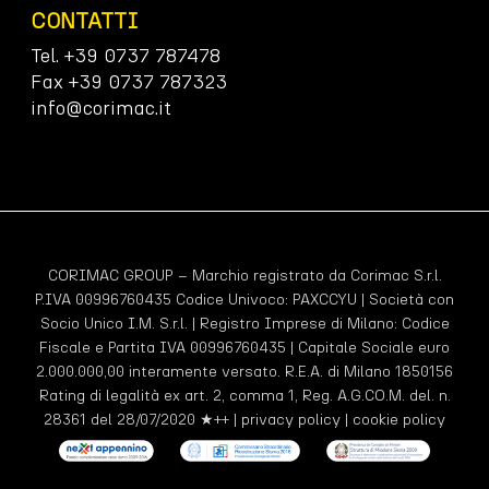
CONTATTI
Tel. +39 0737 787478
Fax +39 0737 787323
info@corimac.it
CORIMAC GROUP – Marchio registrato da Corimac S.r.l.
P.IVA 00996760435 Codice Univoco:
PAXCCYU
| Società con
Socio Unico I.M. S.r.l. | Registro Imprese di Milano: Codice
Fiscale e Partita IVA 00996760435 | Capitale Sociale euro
2.000.000,00 interamente versato. R.E.A. di Milano 1850156
Rating di legalità ex art. 2, comma 1, Reg. A.G.CO.M. del. n.
28361 del 28/07/2020 ★++ |
privacy policy
|
cookie policy