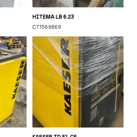
HITEMA LB 6.23
CT1569869
KAESER TD 51-CE-