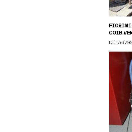
FIORINI
COIB.VE
CT13678