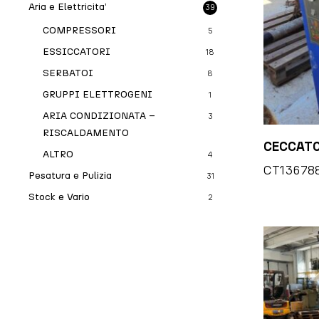
Aria e Elettricita’
39
COMPRESSORI
5
ESSICCATORI
18
SERBATOI
8
GRUPPI ELETTROGENI
1
ARIA CONDIZIONATA –
3
RISCALDAMENTO
CECCATO
ALTRO
4
CT13678
Pesatura e Pulizia
31
Stock e Vario
2