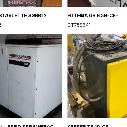
STARLETTE SGB012
HITEMA GB 8.50-CE-
3
CT758641
LL RAND SSR MH55AC
KAESER TB 19-CE-