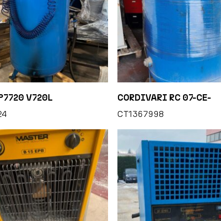
P7720 V720L
CORDIVARI RC 07-CE-
24
CT1367998