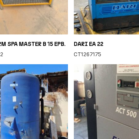
M SPA MASTER B 15 EPB.
DARI EA 22
2
CT1267175