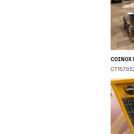
COINOX 
CT15703