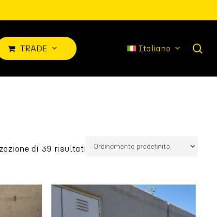
sea
T
R
A
D
E
Italiano
zazione di 39 risultati