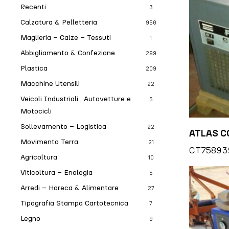
Recenti
3
Calzatura & Pelletteria
950
Maglieria – Calze – Tessuti
1
Abbigliamento & Confezione
299
Plastica
209
Macchine Utensili
22
Veicoli Industriali , Autovetture e
5
Motocicli
Sollevamento – Logistica
22
ATLAS CO
Movimento Terra
21
CT75893
Agricoltura
10
Viticoltura – Enologia
5
Arredi – Horeca & Alimentare
27
Tipografia Stampa Cartotecnica
7
Legno
9