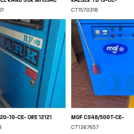
21
CT1570318
20-10-CE- ORE 12121
MGF CS48/500T-CE-
4
CT1367657