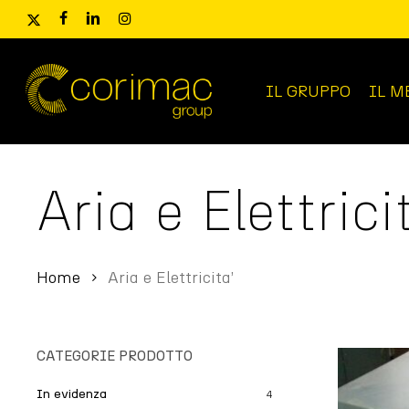
Skip
x-
facebook
linkedin
instagram
to
twitter
main
content
IL GRUPPO
IL M
Ricerca
prodotti
Aria e Elettrici
Home
Aria e Elettricita’
CATEGORIE PRODOTTO
In evidenza
4