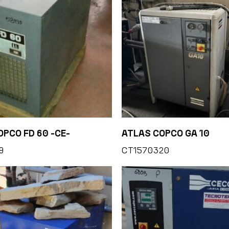
PCO FD 60 -CE-
ATLAS COPCO GA 10
9
CT1570320