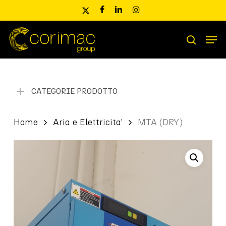
Skip
x-
facebook
linkedin
instagram
to
twitter
main
Men
content
Ricerca
search
prodotti
CATEGORIE PRODOTTO
Home
Aria e Elettricita’
MTA (DRY)