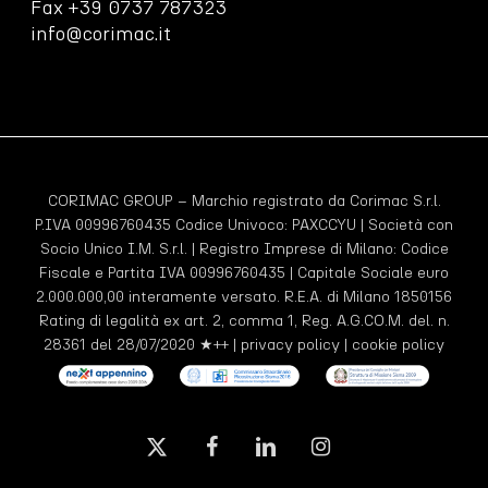
Fax +39 0737 787323
info@corimac.it
CORIMAC GROUP – Marchio registrato da Corimac S.r.l.
P.IVA 00996760435 Codice Univoco:
PAXCCYU
| Società con
Socio Unico I.M. S.r.l. | Registro Imprese di Milano: Codice
Fiscale e Partita IVA 00996760435 | Capitale Sociale euro
2.000.000,00 interamente versato. R.E.A. di Milano 1850156
Rating di legalità ex art. 2, comma 1, Reg. A.G.CO.M. del. n.
28361 del 28/07/2020 ★++ |
privacy policy
|
cookie policy
x-
facebook
linkedin
instagram
twitter