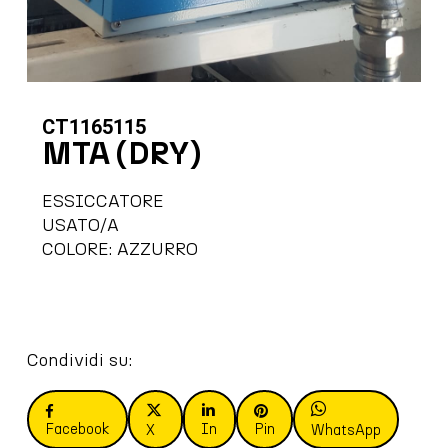
CT1165115
MTA (DRY)
ESSICCATORE
USATO/A
COLORE: AZZURRO
Condividi su:
Facebook
In
Pin
X
WhatsApp