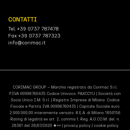
CONTATTI
Tel. +39 0737 787478
Fax +39 0737 787323
info@corimac.it
CORIMAC GROUP – Marchio registrato da Corimac S.r.l.
P.IVA 00996760435 Codice Univoco:
PAXCCYU
| Società con
Socio Unico I.M. S.r.l. | Registro Imprese di Milano: Codice
Fiscale e Partita IVA 00996760435 | Capitale Sociale euro
2.000.000,00 interamente versato. R.E.A. di Milano 1850156
Rating di legalità ex art. 2, comma 1, Reg. A.G.CO.M. del. n.
28361 del 28/07/2020 ★++ |
privacy policy
|
cookie policy