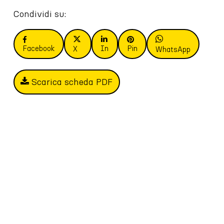
Condividi su:
Facebook
In
Pin
X
WhatsApp
Scarica scheda PDF