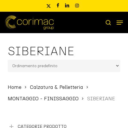
Skip
x-
facebook
linkedin
instagram
to
twitter
main
Men
content
Ricerca
search
prodotti
SIBERIANE
Home
Calzatura & Pelletteria
MONTAGGIO - FINISSAGGIO
SIBERIANE
CATEGORIE PRODOTTO