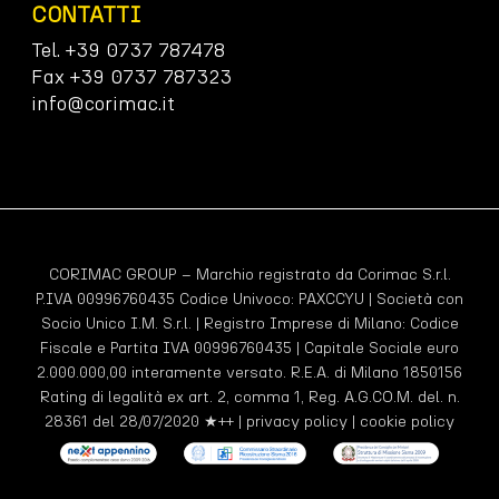
CONTATTI
Tel. +39 0737 787478
Fax +39 0737 787323
info@corimac.it
CORIMAC GROUP – Marchio registrato da Corimac S.r.l.
P.IVA 00996760435 Codice Univoco:
PAXCCYU
| Società con
Socio Unico I.M. S.r.l. | Registro Imprese di Milano: Codice
Fiscale e Partita IVA 00996760435 | Capitale Sociale euro
2.000.000,00 interamente versato. R.E.A. di Milano 1850156
Rating di legalità ex art. 2, comma 1, Reg. A.G.CO.M. del. n.
28361 del 28/07/2020 ★++ |
privacy policy
|
cookie policy