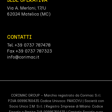
SEDE OPERATIVA
Via A. Merloni, 17/U
62024 Matelica (MC)
CONTATTI
Tel. +39 0737 787478
Fax +39 0737 787323
info@corimac.it
CORIMAC GROUP – Marchio registrato da Corimac S.r.l.
P.IVA 00996760435 Codice Univoco:
PAXCCYU
| Società con
Socio Unico I.M. S.r.l. | Registro Imprese di Milano: Codice
Fiscale e Partita IVA 00996760435 | Capitale Sociale euro