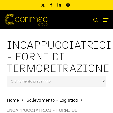
Skip
x-
facebook
linkedin
instagram
to
twitter
main
Men
content
Ricerca
search
prodotti
INCAPPUCCIATRICI
- FORNI DI
TERMORETRAZIONE
Home
Sollevamento - Logistica
INCAPPUCCIATRICI - FORNI DI