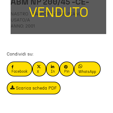
ABM NP 200/45 -CE-
VENDUTO
NASTRO TRASPORTATORE PIANO
USATO/A
ANNO: 2001
Condividi su:
Facebook
In
Pin
X
WhatsApp
Scarica scheda PDF