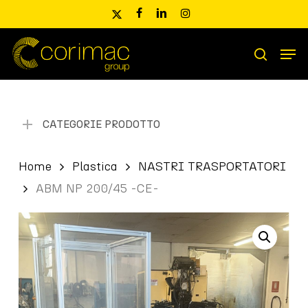
Skip
x-
facebook
linkedin
instagram
to
twitter
main
Men
content
Ricerca
search
prodotti
CATEGORIE PRODOTTO
Home
Plastica
NASTRI TRASPORTATORI
ABM NP 200/45 -CE-