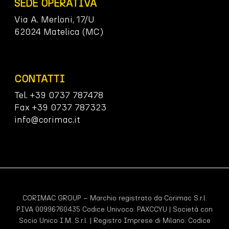
SEDE OPERATIVA
Via A. Merloni, 17/U
62024 Matelica (MC)
CONTATTI
Tel. +39 0737 787478
Fax +39 0737 787323
info@corimac.it
CORIMAC GROUP – Marchio registrato da Corimac S.r.l.
P.IVA 00996760435 Codice Univoco:
PAXCCYU
| Società con
Socio Unico I.M. S.r.l. | Registro Imprese di Milano: Codice