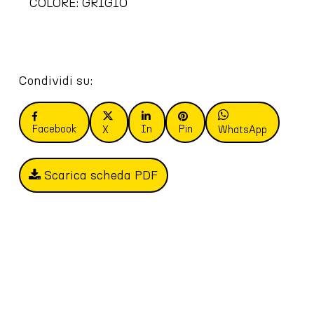
COLORE: GRIGIO
Condividi su:
Facebook
In
Pin
X
WhatsApp
Scarica scheda PDF