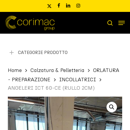
Skip
x-
facebook
linkedin
instagram
to
twitter
main
Men
content
Ricerca
search
prodotti
CATEGORIE PRODOTTO
Home
Calzatura & Pelletteria
ORLATURA
- PREPARAZIONE
INCOLLATRICI
ANGELERI ICT 60-CE (RULLO 2CM)