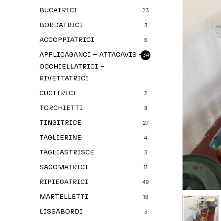
BUCATRICI
23
BORDATRICI
3
ACCOPPIATRICI
6
APPLICAGANCI – ATTACAVIS –
34
OCCHIELLATRICI –
RIVETTATRICI
CUCITRICI
2
TORCHIETTI
9
TINGITRICE
27
TAGLIERINE
4
TAGLIASTRISCE
3
SAGOMATRICI
11
RIPIEGATRICI
49
MARTELLETTI
10
LISSABORDI
3