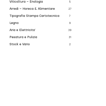
Viticoltura – Enologia
5
Arredi – Horeca & Alimentare
27
Tipografia Stampa Cartotecnica
7
Legno
9
Aria e Elettricita’
39
Pesatura e Pulizia
31
Stock e Vario
2