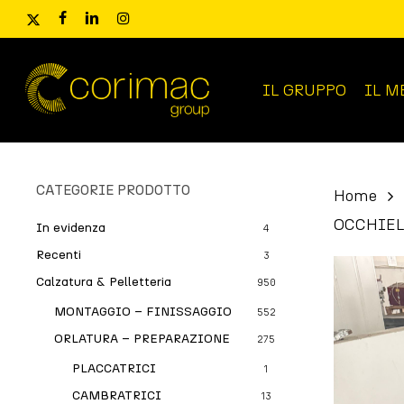
Skip
x-
facebook
linkedin
instagram
to
twitter
main
content
IL GRUPPO
IL M
Ricerca
prodotti
CATEGORIE PRODOTTO
Home
OCCHIEL
In evidenza
4
Recenti
3
Calzatura & Pelletteria
950
MONTAGGIO – FINISSAGGIO
552
ORLATURA – PREPARAZIONE
275
PLACCATRICI
1
CAMBRATRICI
13