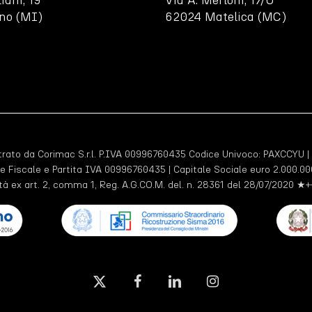
liani, 19
Via A. Merloni, 17/U
no (MI)
62024 Matelica (MC)
ato da Corimac S.r.l. P.IVA 00996760435 Codice Univoco:
PAXCCYU
|
e Fiscale e Partita IVA 00996760435 | Capitale Sociale euro 2.000.000
tà ex art. 2, comma 1, Reg. A.G.CO.M. del. n. 28361 del 28/07/2020 ★+
x-
facebook
linkedin
instagram
twitter