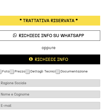
* TRATTATIVA RISERVATA *
RICHIEDI INFO SU WHATSAPP
oppure
RICHIEDI INFO
M
Foto
Prezzo
Dettagli Tecnici
Documentazione