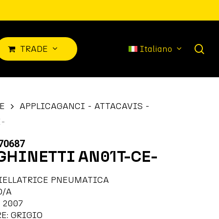
sea
T
R
A
D
E
Italiano
E
APPLICAGANCI - ATTACAVIS -
E-
70687
GHINETTI AN01T-CE-
IELLATRICE PNEUMATICA
O/A
 2007
E: GRIGIO