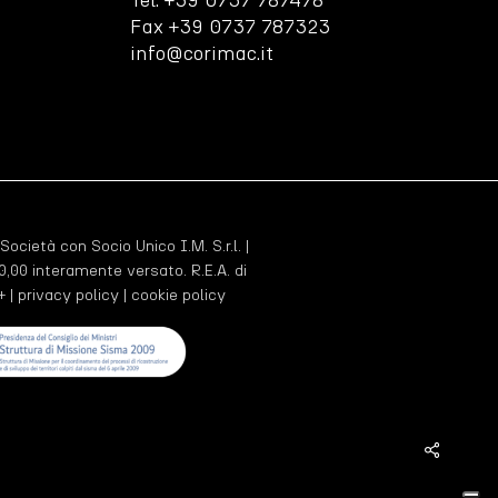
Tel. +39 0737 787478
Fax +39 0737 787323
info@corimac.it
 Società con Socio Unico I.M. S.r.l. |
,00 interamente versato. R.E.A. di
+ |
privacy policy
|
cookie policy