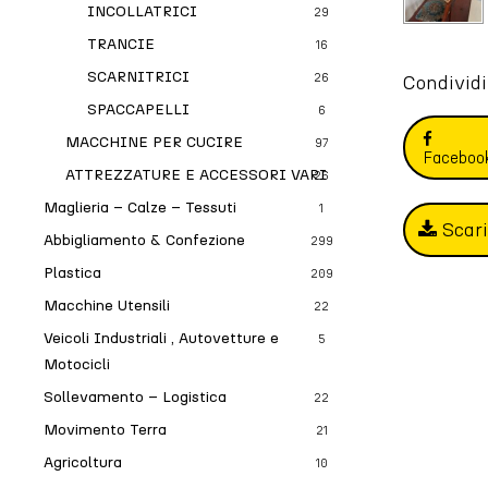
INCOLLATRICI
29
TRANCIE
16
SCARNITRICI
Condividi
26
SPACCAPELLI
6
MACCHINE PER CUCIRE
97
Faceboo
ATTREZZATURE E ACCESSORI VARI
26
Maglieria – Calze – Tessuti
1
Scar
Abbigliamento & Confezione
299
Plastica
209
Macchine Utensili
22
Veicoli Industriali , Autovetture e
5
Motocicli
Sollevamento – Logistica
22
Movimento Terra
21
Agricoltura
10