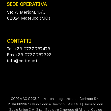
SEDE OPERATIVA
Via A. Merloni, 17/U
62024 Matelica (MC)
CONTATTI
Tel. +39 0737 787478
Fax +39 0737 787323
info@corimac.it
CORIMAC GROUP – Marchio registrato da Corimac S.r.l.
P.IVA 00996760435 Codice Univoco:
PAXCCYU
| Società con
Socio Unico I.M. S.r.l. | Registro Imprese di Milano: Codice