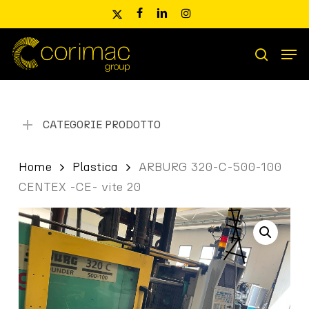
Skip
x-
facebook
linkedin
instagram
to
twitter
main
Men
content
Ricerca
search
prodotti
CATEGORIE PRODOTTO
Home
Plastica
ARBURG 320-C-500-100
CENTEX -CE- vite 20