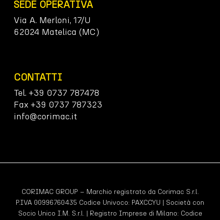
SEDE OPERATIVA
Via A. Merloni, 17/U
62024 Matelica (MC)
CONTATTI
Tel. +39 0737 787478
Fax +39 0737 787323
info@corimac.it
CORIMAC GROUP – Marchio registrato da Corimac S.r.l.
P.IVA 00996760435 Codice Univoco:
PAXCCYU
| Società con
Socio Unico I.M. S.r.l. | Registro Imprese di Milano: Codice