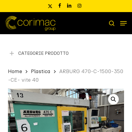
Skip
x-
facebook
linkedin
instagram
to
twitter
main
Men
content
Ricerca
search
prodotti
CATEGORIE PRODOTTO
Home
Plastica
ARBURG 470-C-1500-350
-CE- vite 40