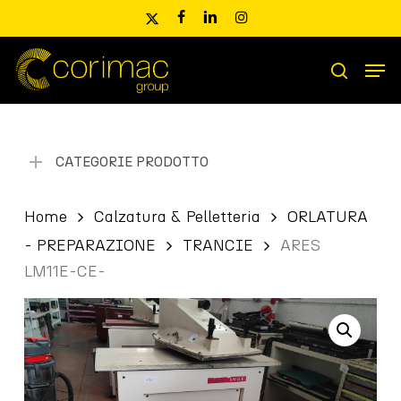
Skip
x-
facebook
linkedin
instagram
to
twitter
main
Men
content
Ricerca
search
prodotti
CATEGORIE PRODOTTO
Home
Calzatura & Pelletteria
ORLATURA
- PREPARAZIONE
TRANCIE
ARES
LM11E-CE-