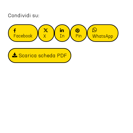
Condividi su:
Facebook
In
Pin
X
WhatsApp
Scarica scheda PDF