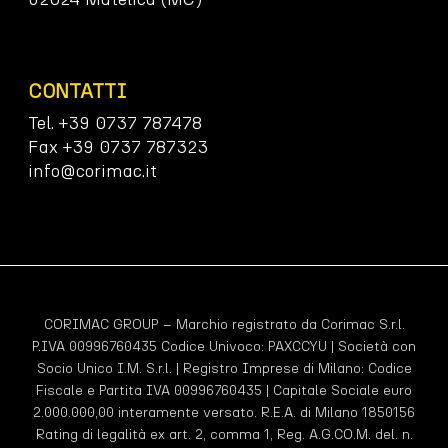
CONTATTI
Tel. +39 0737 787478
Fax +39 0737 787323
info@corimac.it
CORIMAC GROUP – Marchio registrato da Corimac S.r.l.
P.IVA 00996760435 Codice Univoco:
PAXCCYU
| Società con
Socio Unico I.M. S.r.l. | Registro Imprese di Milano: Codice
Fiscale e Partita IVA 00996760435 | Capitale Sociale euro
2.000.000,00 interamente versato. R.E.A. di Milano 1850156
Rating di legalità ex art. 2, comma 1, Reg. A.G.CO.M. del. n.