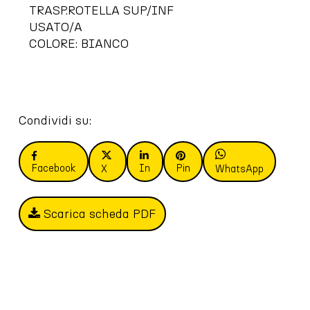
TRASP.ROTELLA SUP/INF
USATO/A
COLORE: BIANCO
Condividi su:
Facebook
In
Pin
X
WhatsApp
Scarica scheda PDF