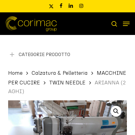
Skip
x-
facebook
linkedin
instagram
to
twitter
main
Men
content
Ricerca
search
prodotti
CATEGORIE PRODOTTO
Home
Calzatura & Pelletteria
MACCHINE
PER CUCIRE
TWIN NEEDLE
ARIANNA (2
AGHI)