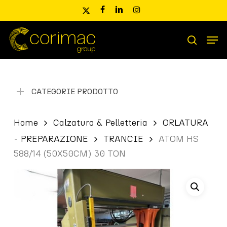
Skip
x-
facebook
linkedin
instagram
to
twitter
main
Men
content
Ricerca
search
prodotti
CATEGORIE PRODOTTO
Home
Calzatura & Pelletteria
ORLATURA
- PREPARAZIONE
TRANCIE
ATOM HS
588/14 (50X50CM) 30 TON