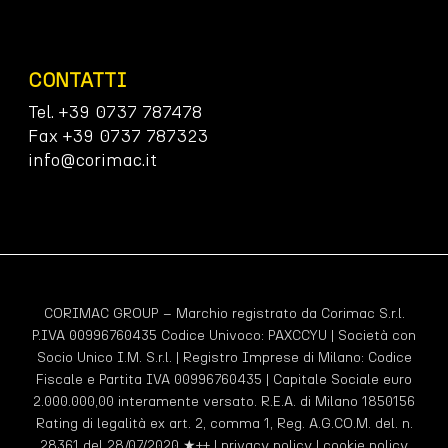
CONTATTI
Tel. +39 0737 787478
Fax +39 0737 787323
info@corimac.it
CORIMAC GROUP – Marchio registrato da Corimac S.r.l.
P.IVA 00996760435 Codice Univoco:
PAXCCYU
| Società con
Socio Unico I.M. S.r.l. | Registro Imprese di Milano: Codice
Fiscale e Partita IVA 00996760435 | Capitale Sociale euro
2.000.000,00 interamente versato. R.E.A. di Milano 1850156
Rating di legalità ex art. 2, comma 1, Reg. A.G.CO.M. del. n.
28361 del 28/07/2020 ★++ |
privacy policy
|
cookie policy