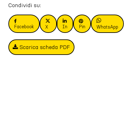
Condividi su:
Facebook
In
Pin
X
WhatsApp
Scarica scheda PDF