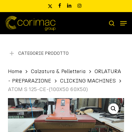
Skip
x-
facebook
linkedin
instagram
to
twitter
main
Men
content
Ricerca
search
prodotti
CATEGORIE PRODOTTO
Home
Calzatura & Pelletteria
ORLATURA
- PREPARAZIONE
CLICKING MACHINES
ATOM S 125-CE-(100X50 60X50)