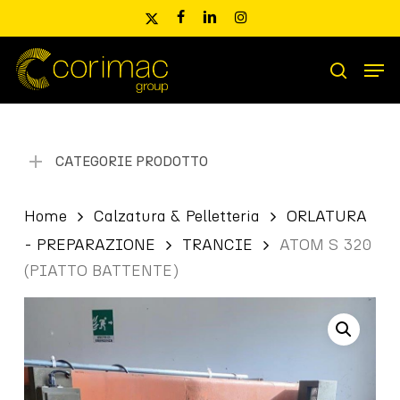
Skip
x-
facebook
linkedin
instagram
to
twitter
main
Men
content
Ricerca
search
prodotti
CATEGORIE PRODOTTO
Home
Calzatura & Pelletteria
ORLATURA
- PREPARAZIONE
TRANCIE
ATOM S 320
(PIATTO BATTENTE)