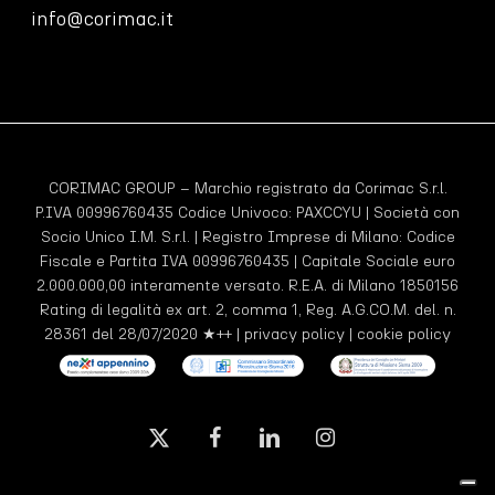
info@corimac.it
CORIMAC GROUP – Marchio registrato da Corimac S.r.l.
P.IVA 00996760435 Codice Univoco:
PAXCCYU
| Società con
Socio Unico I.M. S.r.l. | Registro Imprese di Milano: Codice
Fiscale e Partita IVA 00996760435 | Capitale Sociale euro
2.000.000,00 interamente versato. R.E.A. di Milano 1850156
Rating di legalità ex art. 2, comma 1, Reg. A.G.CO.M. del. n.
28361 del 28/07/2020 ★++ |
privacy policy
|
cookie policy
x-
facebook
linkedin
instagram
twitter