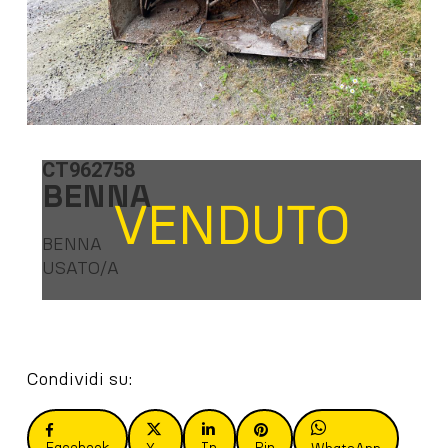
CT962758
BENNA
VENDUTO
BENNA
USATO/A
Condividi su:
Facebook
In
Pin