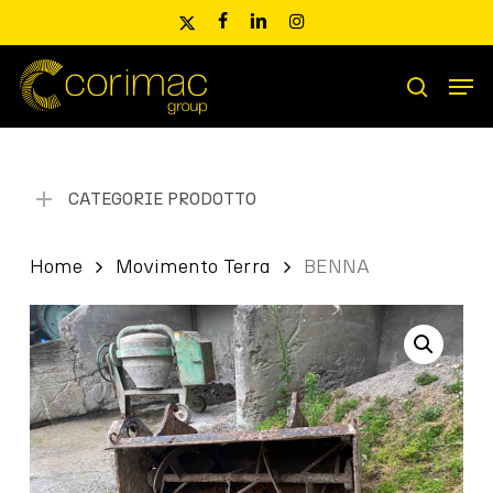
Skip
x-
facebook
linkedin
instagram
to
twitter
main
Men
content
Ricerca
search
prodotti
CATEGORIE PRODOTTO
Home
Movimento Terra
BENNA