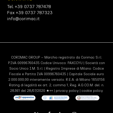
Tel. +39 0737 787478
Fax +39 0737 787323
info@corimac.it
CORIMAC GROUP – Marchio registrato da Corimac S.r.l.
P.IVA 00996760435 Codice Univoco:
PAXCCYU
| Società con
Socio Unico I.M. S.r.l. | Registro Imprese di Milano: Codice
Fiscale e Partita IVA 00996760435 | Capitale Sociale euro
2.000.000,00 interamente versato. R.E.A. di Milano 1850156
Rating di legalità ex art. 2, comma 1, Reg. A.G.CO.M. del. n.
28361 del 28/07/2020 ★++ |
privacy policy
|
cookie policy