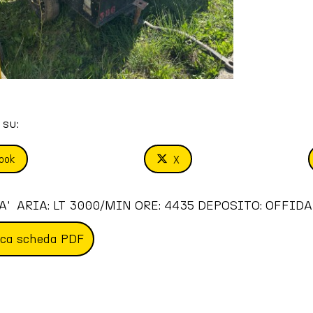
 su:
ook
X
'  ARIA: LT 3000/MIN ORE: 4435 DEPOSITO: OFFIDA (AP
ica scheda PDF