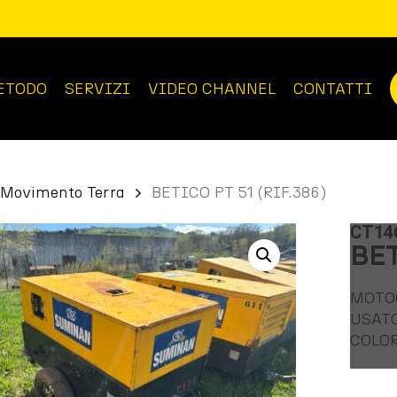
ETODO
SERVIZI
VIDEO CHANNEL
CONTATTI
Movimento Terra
BETICO PT 51 (RIF.386)
CT14
BET
MOTO
USAT
COLOR