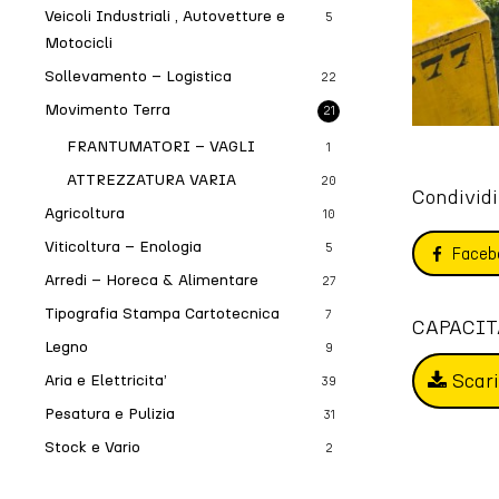
Veicoli Industriali , Autovetture e
5
Motocicli
Sollevamento – Logistica
22
Movimento Terra
21
FRANTUMATORI – VAGLI
1
ATTREZZATURA VARIA
20
Condividi
Agricoltura
10
Viticoltura – Enologia
5
Faceb
Arredi – Horeca & Alimentare
27
Tipografia Stampa Cartotecnica
7
CAPACITA
Legno
9
Scar
Aria e Elettricita’
39
Pesatura e Pulizia
31
Stock e Vario
2