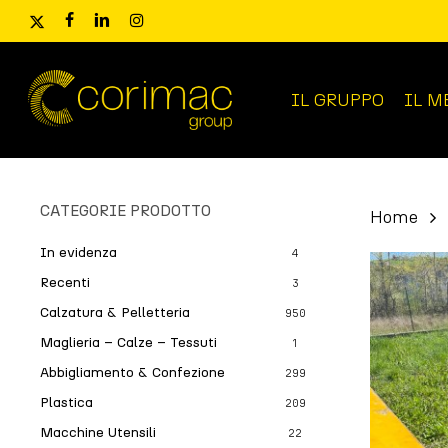
Skip
x-
facebook
linkedin
instagram
to
twitter
main
content
IL GRUPPO
IL M
Ricerca
prodotti
CATEGORIE PRODOTTO
Home
In evidenza
4
Recenti
3
Calzatura & Pelletteria
950
Maglieria – Calze – Tessuti
1
Abbigliamento & Confezione
299
Plastica
209
Macchine Utensili
22