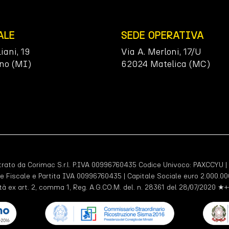
ALE
SEDE OPERATIVA
liani, 19
Via A. Merloni, 17/U
no (MI)
62024 Matelica (MC)
ato da Corimac S.r.l. P.IVA 00996760435 Codice Univoco:
PAXCCYU
|
e Fiscale e Partita IVA 00996760435 | Capitale Sociale euro 2.000.000
tà ex art. 2, comma 1, Reg. A.G.CO.M. del. n. 28361 del 28/07/2020 ★+