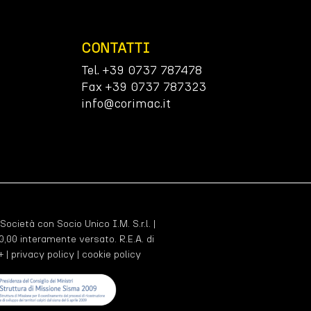
CONTATTI
Tel. +39 0737 787478
Fax +39 0737 787323
info@corimac.it
 Società con Socio Unico I.M. S.r.l. |
,00 interamente versato. R.E.A. di
+ |
privacy policy
|
cookie policy