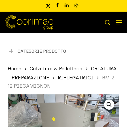
Skip
x-
facebook
linkedin
instagram
to
twitter
main
Men
content
Ricerca
search
prodotti
CATEGORIE PRODOTTO
Home
Calzatura & Pelletteria
ORLATURA
- PREPARAZIONE
RIPIEGATRICI
BM 2-
12 PIEGAMIGNON