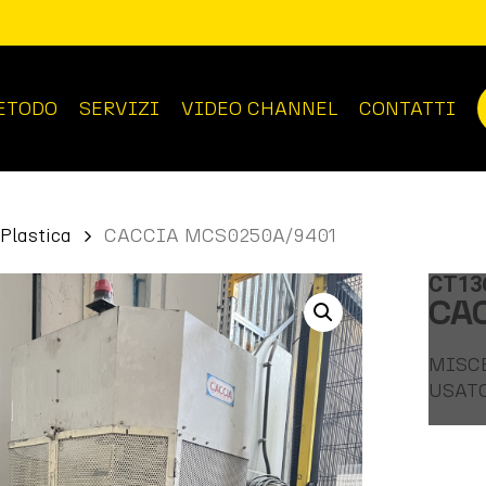
ETODO
SERVIZI
VIDEO CHANNEL
CONTATTI
Plastica
CACCIA MCS0250A/9401
CT13
CA
MISC
USAT