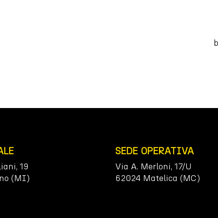
b
ALE
SEDE OPERATIVA
liani, 19
Via A. Merloni, 17/U
no (MI)
62024 Matelica (MC)