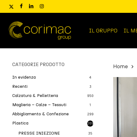
Skip
x-
facebook
linkedin
instagram
to
twitter
main
content
IL GRUPPO
IL M
Ricerca
prodotti
CATEGORIE PRODOTTO
Home
In evidenza
4
Recenti
3
Calzatura & Pelletteria
950
Maglieria – Calze – Tessuti
1
Abbigliamento & Confezione
299
Plastica
209
PRESSE INIEZIONE
35