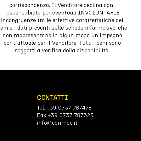
corrispondenza. Il Venditore declina ogni
responsabilità per eventuali INVOLONTARIE
incongruenze tra le effettive caratteristiche dei
eni e i dati presenti sulle schede informative, che
non rappresentano in alcun modo un impegno
contrattuale per il Venditore. Tutti i beni sono
soggetti a verifica della disponibilità.
CONTATTI
Tel. +39 0737 787478
Fax +39 0737 787323
info@corimac.it