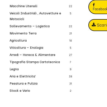
Macchine Utensili
22
Faceboo
Veicoli Industriali , Autovetture e
5
Motocicli
Scar
Sollevamento – Logistica
22
Movimento Terra
21
Agricoltura
10
Viticoltura – Enologia
5
Arredi – Horeca & Alimentare
27
Tipografia Stampa Cartotecnica
7
Legno
9
Aria e Elettricita’
39
Pesatura e Pulizia
31
Stock e Vario
2