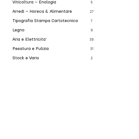
Viticoltura – Enologia
5
Arredi – Horeca & Alimentare
27
Tipografia Stampa Cartotecnica
7
Legno
9
Aria e Elettricita’
39
Pesatura e Pulizia
31
Stock e Vario
2