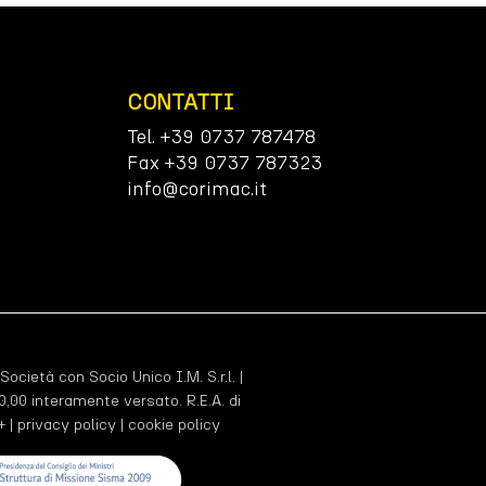
CONTATTI
Tel. +39 0737 787478
Fax +39 0737 787323
info@corimac.it
 Società con Socio Unico I.M. S.r.l. |
,00 interamente versato. R.E.A. di
+ |
privacy policy
|
cookie policy