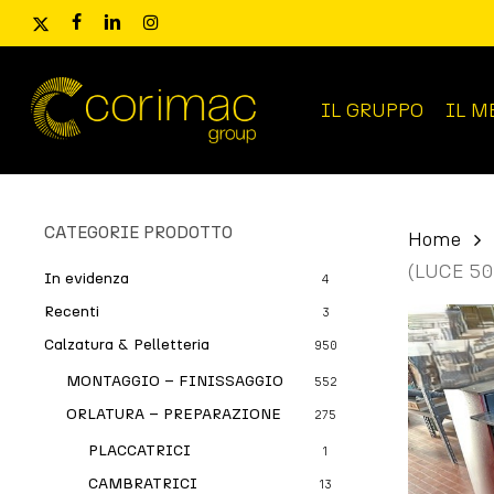
Skip
x-
facebook
linkedin
instagram
to
twitter
main
content
IL GRUPPO
IL M
Ricerca
prodotti
CATEGORIE PRODOTTO
Home
(LUCE 50
In evidenza
4
Recenti
3
Calzatura & Pelletteria
950
MONTAGGIO – FINISSAGGIO
552
ORLATURA – PREPARAZIONE
275
PLACCATRICI
1
CAMBRATRICI
13