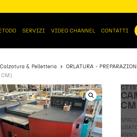
ETODO
SERVIZI
VIDEO CHANNEL
CONTATTI
Calzatura & Pelletteria
ORLATURA - PREPARAZION
 CM)
CT15
CAM
CM
SPAC
USAT
ANNO: