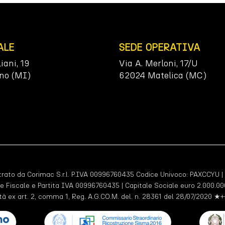
ALE
SEDE OPERATIVA
liani, 19
Via A. Merloni, 17/U
no (MI)
62024 Matelica (MC)
ato da Corimac S.r.l. P.IVA 00996760435 Codice Univoco:
PAXCCYU
|
e Fiscale e Partita IVA 00996760435 | Capitale Sociale euro 2.000.000
tà ex art. 2, comma 1, Reg. A.G.CO.M. del. n. 28361 del 28/07/2020 ★+