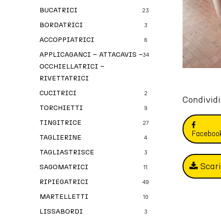
BUCATRICI
23
BORDATRICI
3
ACCOPPIATRICI
6
APPLICAGANCI – ATTACAVIS –
34
OCCHIELLATRICI –
RIVETTATRICI
CUCITRICI
2
Condividi
TORCHIETTI
9
TINGITRICE
27
Faceboo
TAGLIERINE
4
TAGLIASTRISCE
3
Scar
SAGOMATRICI
11
RIPIEGATRICI
49
MARTELLETTI
10
LISSABORDI
3