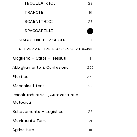
INCOLLATRICI
29
TRANCIE
16
SCARNITRICI
26
SPACCAPELLI
6
MACCHINE PER CUCIRE
97
ATTREZZATURE E ACCESSORI VARI
26
Maglieria – Calze – Tessuti
1
Abbigliamento & Confezione
299
Plastica
209
Macchine Utensili
22
Veicoli Industriali , Autovetture e
5
Motocicli
Sollevamento – Logistica
22
Movimento Terra
21
Agricoltura
10