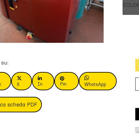
COLOR
 su:
k
In
Pin
X
WhatsApp
ica scheda PDF
T
i