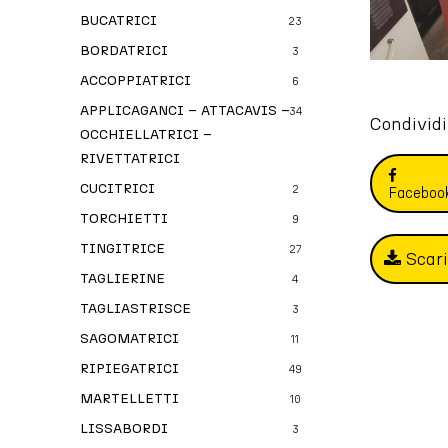
BUCATRICI
23
BORDATRICI
3
ACCOPPIATRICI
6
APPLICAGANCI – ATTACAVIS –
34
Condividi
OCCHIELLATRICI –
RIVETTATRICI
CUCITRICI
2
Faceboo
TORCHIETTI
9
TINGITRICE
27
Scar
TAGLIERINE
4
TAGLIASTRISCE
3
SAGOMATRICI
11
RIPIEGATRICI
49
MARTELLETTI
10
LISSABORDI
3