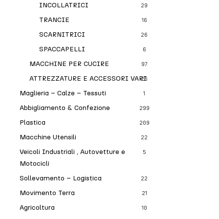
INCOLLATRICI
29
TRANCIE
16
SCARNITRICI
26
SPACCAPELLI
6
MACCHINE PER CUCIRE
97
ATTREZZATURE E ACCESSORI VARI
26
Maglieria – Calze – Tessuti
1
Abbigliamento & Confezione
299
Plastica
209
Macchine Utensili
22
Veicoli Industriali , Autovetture e
5
Motocicli
Sollevamento – Logistica
22
Movimento Terra
21
Agricoltura
10