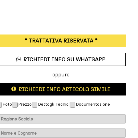
* TRATTATIVA RISERVATA *
RICHIEDI INFO SU WHATSAPP
oppure
RICHIEDI INFO ARTICOLO SIMILE
M
Foto
Prezzo
Dettagli Tecnici
Documentazione
m