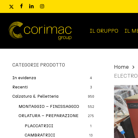
Skip
x-
facebook
linkedin
instagram
to
twitter
main
content
IL GRUPPO
IL M
Ricerca
prodotti
CATEGORIE PRODOTTO
Home
ELECTRO
In evidenza
4
Recenti
3
Calzatura & Pelletteria
950
MONTAGGIO – FINISSAGGIO
552
ORLATURA – PREPARAZIONE
275
PLACCATRICI
1
CAMBRATRICI
13