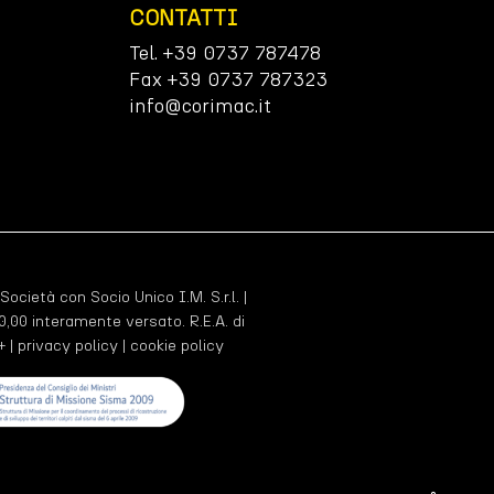
CONTATTI
Tel. +39 0737 787478
Fax +39 0737 787323
info@corimac.it
 Società con Socio Unico I.M. S.r.l. |
,00 interamente versato. R.E.A. di
+ |
privacy policy
|
cookie policy