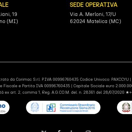
ALE
SEDE OPERATIVA
liani, 19
Via A. Merloni, 17/U
no (MI)
62024 Matelica (MC)
ato da Corimac S.r.l. P.IVA 00996760435 Codice Univoco:
PAXCCYU
|
e Fiscale e Partita IVA 00996760435 | Capitale Sociale euro 2.000.000
tà ex art. 2, comma 1, Reg. A.G.CO.M. del. n. 28361 del 28/07/2020 ★+