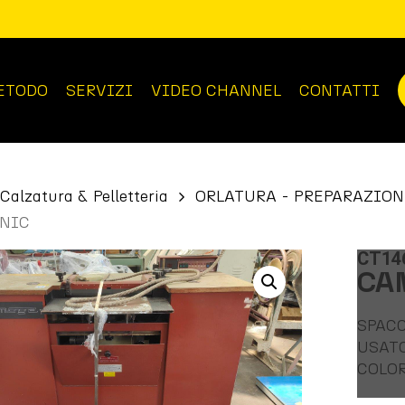
ETODO
SERVIZI
VIDEO CHANNEL
CONTATTI
Calzatura & Pelletteria
ORLATURA - PREPARAZION
NIC
CT14
CA
SPACC
USAT
COLOR