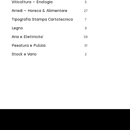
Viticoltura – Enologia
5
Arredi – Horeca & Alimentare
27
Tipografia Stampa Cartotecnica
7
Legno
9
Aria e Elettricita’
39
Pesatura e Pulizia
31
Stock e Vario
2