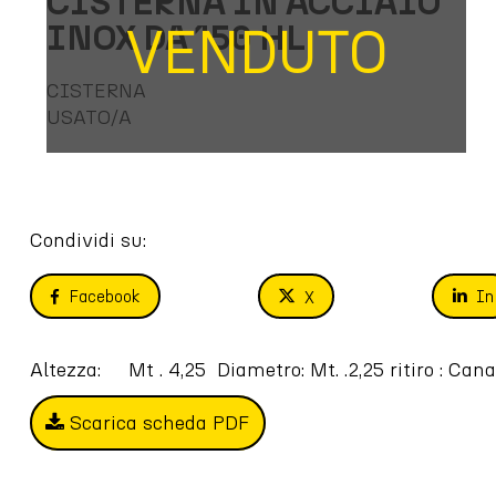
CISTERNA IN ACCIAIO
INOX DA 150 HL
VENDUTO
CISTERNA
USATO/A
Condividi su:
Facebook
In
X
Altezza:     Mt . 4,25  Diametro: Mt. .2,25 ritiro :
Scarica scheda PDF