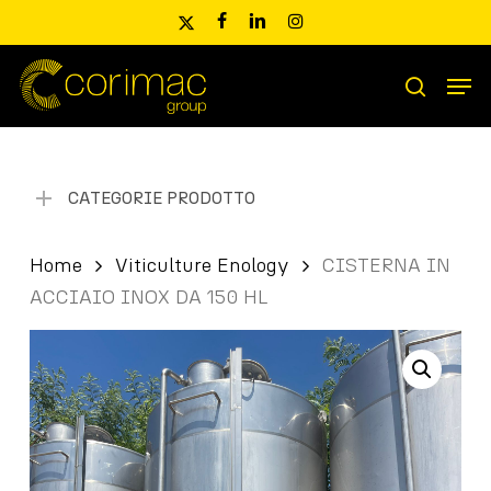
Skip
x-
facebook
linkedin
instagram
to
twitter
main
Men
content
Ricerca
search
prodotti
CATEGORIE PRODOTTO
Home
Viticulture Enology
CISTERNA IN
ACCIAIO INOX DA 150 HL