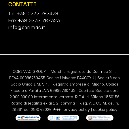
CONTATTI
Tel. +39 0737 787478
Fax +39 0737 787323
info@corimac.it
CORIMAC GROUP – Marchio registrato da Corimac S.r.l.
P.IVA 00996760435 Codice Univoco:
PAXCCYU
| Società con
Socio Unico I.M. S.r.l. | Registro Imprese di Milano: Codice
Fiscale e Partita IVA 00996760435 | Capitale Sociale euro
2.000.000,00 interamente versato. R.E.A. di Milano 1850156
Rating di legalità ex art. 2, comma 1, Reg. A.G.CO.M. del. n.
28361 del 28/07/2020 ★++ |
privacy policy
|
cookie policy