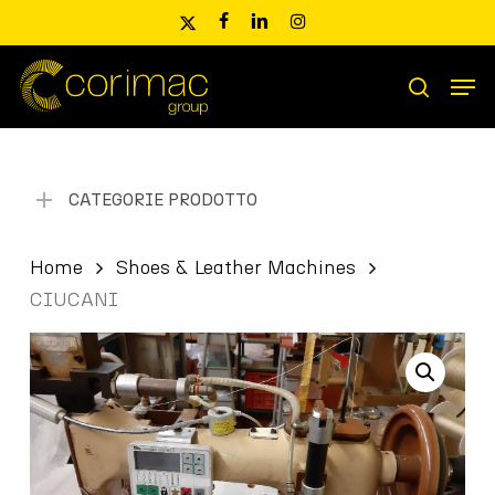
Skip
x-
facebook
linkedin
instagram
to
twitter
main
Men
content
Ricerca
search
prodotti
CATEGORIE PRODOTTO
Home
Shoes & Leather Machines
CIUCANI