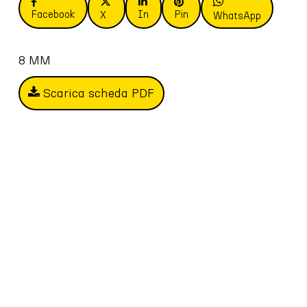
Facebook
In
Pin
X
WhatsApp
8 MM
Scarica scheda PDF