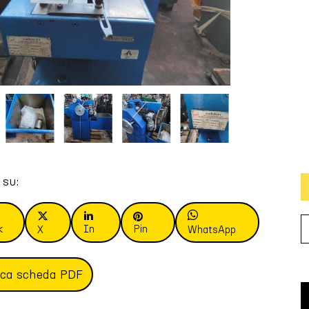
 su:
k
In
Pin
X
WhatsApp
ica scheda PDF