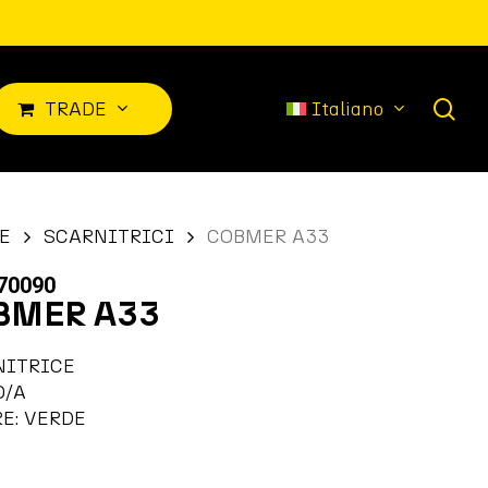
sea
T
R
A
D
E
Italiano
E
SCARNITRICI
COBMER A33
70090
BMER A33
NITRICE
O/A
E: VERDE