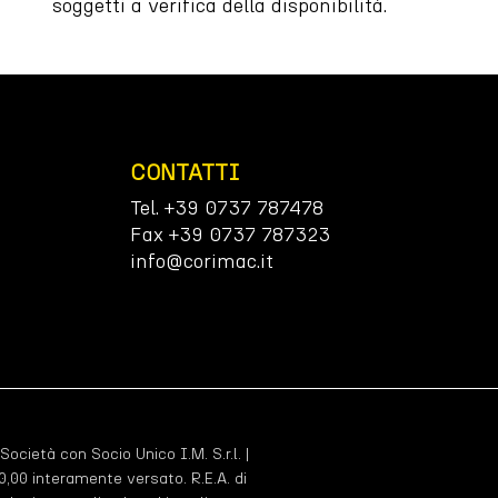
soggetti a verifica della disponibilità.
CONTATTI
Tel. +39 0737 787478
Fax +39 0737 787323
info@corimac.it
 Società con Socio Unico I.M. S.r.l. |
,00 interamente versato. R.E.A. di