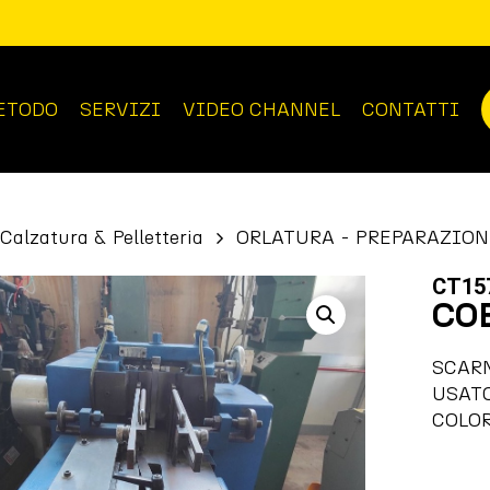
ETODO
SERVIZI
VIDEO CHANNEL
CONTATTI
Calzatura & Pelletteria
ORLATURA - PREPARAZION
CT15
CO
SCAR
USAT
COLOR