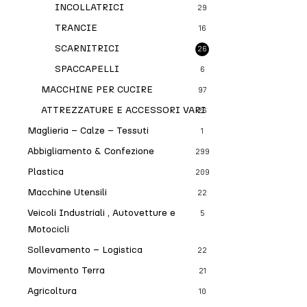
INCOLLATRICI
29
TRANCIE
16
SCARNITRICI
26
SPACCAPELLI
6
MACCHINE PER CUCIRE
97
ATTREZZATURE E ACCESSORI VARI
26
Maglieria – Calze – Tessuti
1
Abbigliamento & Confezione
299
Plastica
209
Macchine Utensili
22
Veicoli Industriali , Autovetture e
5
Motocicli
Sollevamento – Logistica
22
Movimento Terra
21
Agricoltura
10