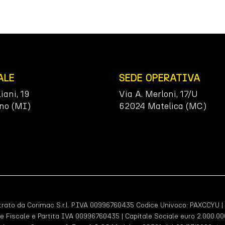
ALE
SEDE OPERATIVA
liani, 19
Via A. Merloni, 17/U
no (MI)
62024 Matelica (MC)
ato da Corimac S.r.l. P.IVA 00996760435 Codice Univoco:
PAXCCYU
|
e Fiscale e Partita IVA 00996760435 | Capitale Sociale euro 2.000.000