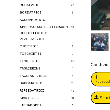
BUCATRICI
23
BORDATRICI
3
ACCOPPIATRICI
6
APPLICAGANCI – ATTACAVIS –
34
OCCHIELLATRICI –
RIVETTATRICI
CUCITRICI
2
TORCHIETTI
9
TINGITRICE
27
Condividi
TAGLIERINE
4
TAGLIASTRISCE
3
Faceboo
SAGOMATRICI
11
RIPIEGATRICI
49
Scar
MARTELLETTI
10
LISSABORDI
3