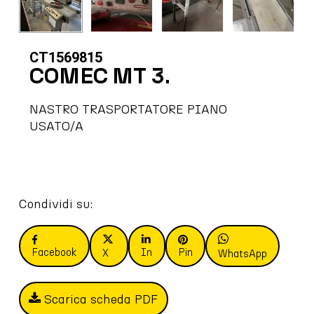
CT1569815
COMEC MT 3.
NASTRO TRASPORTATORE PIANO
USATO/A
Condividi su:
Facebook
In
Pin
X
WhatsApp
Scarica scheda PDF