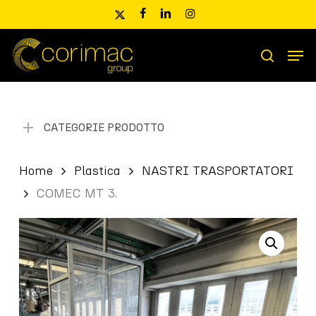
Skip
x-
facebook
linkedin
instagram
to
twitter
main
Men
content
Ricerca
search
prodotti
CATEGORIE PRODOTTO
Home
Plastica
NASTRI TRASPORTATORI
COMEC MT 3.