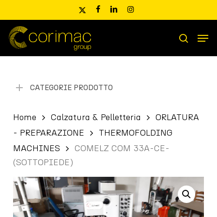
Skip
x-
facebook
linkedin
instagram
to
twitter
main
Men
content
Ricerca
search
prodotti
CATEGORIE PRODOTTO
Home
Calzatura & Pelletteria
ORLATURA
- PREPARAZIONE
THERMOFOLDING
MACHINES
COMELZ COM 33A-CE-
(SOTTOPIEDE)