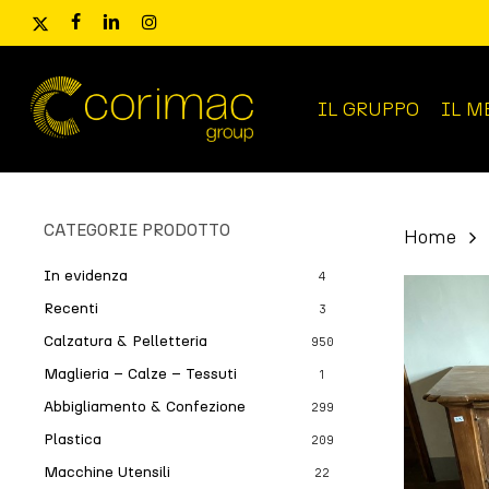
Skip
x-
facebook
linkedin
instagram
to
twitter
main
content
IL GRUPPO
IL M
Ricerca
prodotti
CATEGORIE PRODOTTO
Home
In evidenza
4
Recenti
3
Calzatura & Pelletteria
950
Maglieria – Calze – Tessuti
1
Abbigliamento & Confezione
299
Plastica
209
Macchine Utensili
22