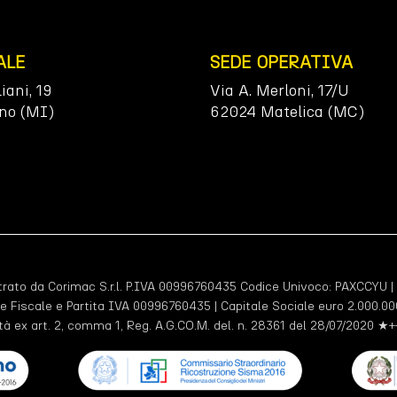
ALE
SEDE OPERATIVA
liani, 19
Via A. Merloni, 17/U
no (MI)
62024 Matelica (MC)
ato da Corimac S.r.l. P.IVA 00996760435 Codice Univoco:
PAXCCYU
|
e Fiscale e Partita IVA 00996760435 | Capitale Sociale euro 2.000.000
tà ex art. 2, comma 1, Reg. A.G.CO.M. del. n. 28361 del 28/07/2020 ★+