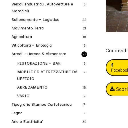
Veicoli Industriali , Autovetture e
5
Motocicli
Sollevamento – Logistica
22
Movimento Terra
21
Agricoltura
10
Viticoltura – Enologia
5
Condividi
Arredi – Horeca & Alimentare
27
RISTORAZIONE – BAR
5
Faceboo
MOBILI ED ATTREZZATURE DA
2
UFFICIO
ARREDAMENTO
18
Scar
VARIO
2
Tipografia Stampa Cartotecnica
7
Legno
9
Aria e Elettricita’
39