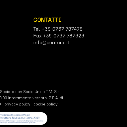
CONTATTI
Tel. +39 0737 787478
Fax +39 0737 787323
info@corimac.it
 Società con Socio Unico I.M. S.r.l. |
,00 interamente versato. R.E.A. di
+ |
privacy policy
|
cookie policy