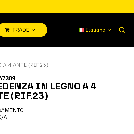
sea
T
R
A
D
E
Italiano
A 4 ANTE (RIF.23)
67309
EDENZA IN LEGNO A 4
E (RIF.23)
DAMENTO
O/A