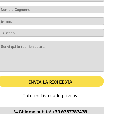
INVIA LA RICHIESTA
Informativa sulla privacy
M
Chiama subito! +39.0737.787478