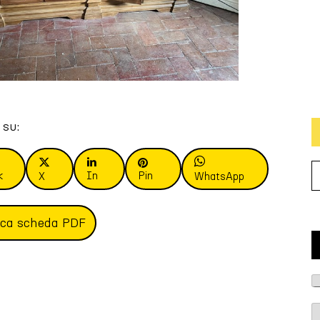
 su:
k
In
Pin
X
WhatsApp
ica scheda PDF
T
i
p
R