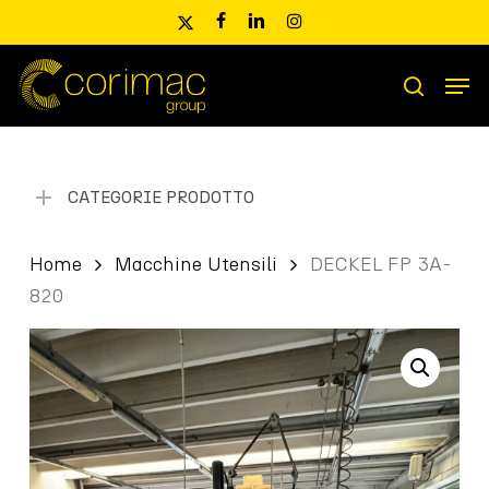
Skip
x-
facebook
linkedin
instagram
to
twitter
main
Men
content
Ricerca
search
prodotti
CATEGORIE PRODOTTO
Home
Macchine Utensili
DECKEL FP 3A-
820