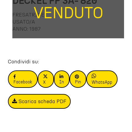
DECKEL FP 3A- 820
VENDUTO
FRESATRICE
USATO/A
ANNO: 1987
Condividi su:
Facebook
In
Pin
X
WhatsApp
Scarica scheda PDF