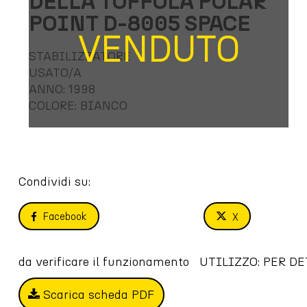
DELLA TOFFOLA POLAR
POINT D-8005 SPACE
VENDUTO
STABILIZZATORE
USATO/A
ANNO: 1998
COLORE: BIANCO
Condividi su:
Facebook
X
da verificare il funzionamento   UTILIZZO: P
Scarica scheda PDF