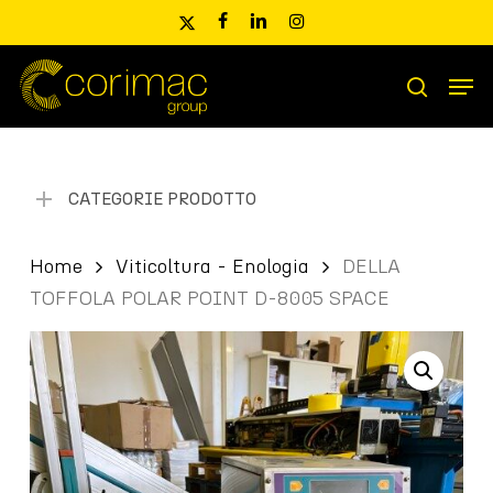
Skip
x-
facebook
linkedin
instagram
to
twitter
main
Men
content
Ricerca
search
prodotti
CATEGORIE PRODOTTO
Home
Viticoltura - Enologia
DELLA
TOFFOLA POLAR POINT D-8005 SPACE