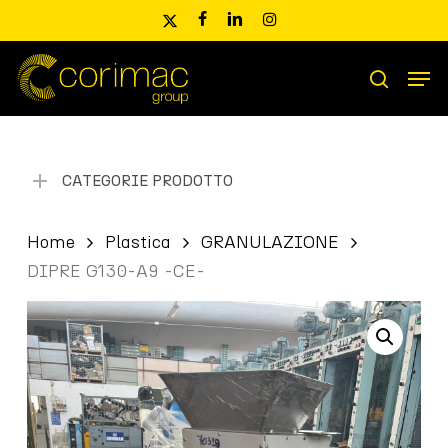
Skip
x-
facebook
linkedin
instagram
to
twitter
main
Men
content
Ricerca
search
prodotti
CATEGORIE PRODOTTO
Home
Plastica
GRANULAZIONE
DIPRE G130-A9 -CE-