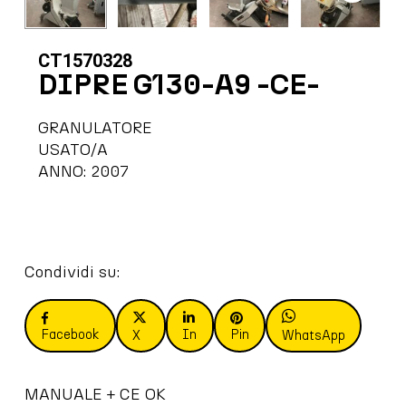
CT1570328
DIPRE G130-A9 -CE-
GRANULATORE
USATO/A
ANNO: 2007
Condividi su:
Facebook
In
Pin
X
WhatsApp
MANUALE + CE OK