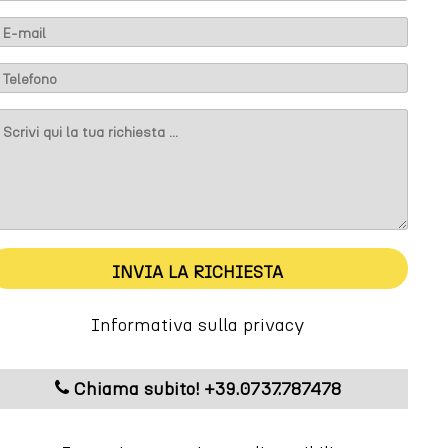
m
INVIA LA RICHIESTA
Informativa sulla privacy
Chiama subito! +39.0737.787478