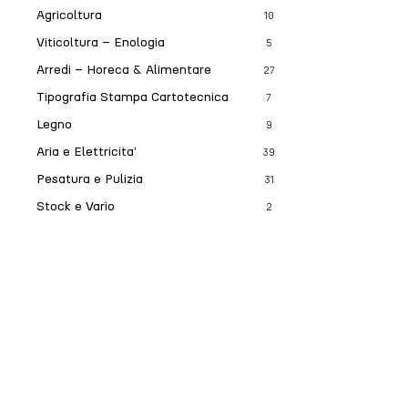
Agricoltura
10
Viticoltura – Enologia
5
Arredi – Horeca & Alimentare
27
Tipografia Stampa Cartotecnica
7
Legno
9
Aria e Elettricita’
39
Pesatura e Pulizia
31
Stock e Vario
2