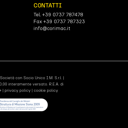
CONTATTI
Tel. +39 0737 787478
Fax +39 0737 787323
info@corimac.it
 Società con Socio Unico I.M. S.r.l. |
,00 interamente versato. R.E.A. di
+ |
privacy policy
|
cookie policy