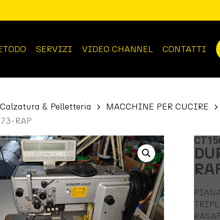
ETODO
SERVIZI
VIDEO CHANNEL
CONTATTI
Calzatura & Pelletteria
MACCHINE PER CUCIRE
373-RAP
CT15
DU
RA
PIAN
TRIPL
RASA