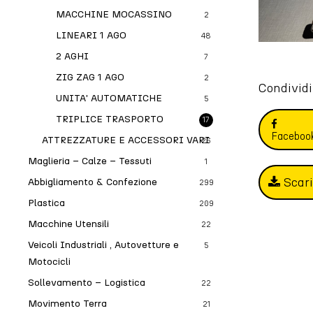
MACCHINE MOCASSINO
2
LINEARI 1 AGO
48
2 AGHI
7
ZIG ZAG 1 AGO
2
Condividi
UNITA' AUTOMATICHE
5
TRIPLICE TRASPORTO
17
Faceboo
ATTREZZATURE E ACCESSORI VARI
26
Maglieria – Calze – Tessuti
1
Scar
Abbigliamento & Confezione
299
Plastica
209
Macchine Utensili
22
Veicoli Industriali , Autovetture e
5
Motocicli
Sollevamento – Logistica
22
Movimento Terra
21