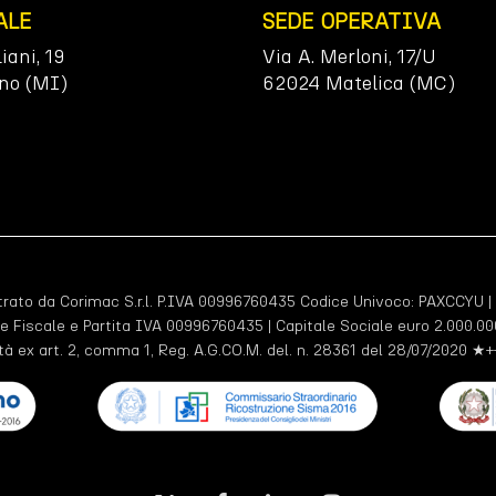
ALE
SEDE OPERATIVA
liani, 19
Via A. Merloni, 17/U
no (MI)
62024 Matelica (MC)
ato da Corimac S.r.l. P.IVA 00996760435 Codice Univoco:
PAXCCYU
|
e Fiscale e Partita IVA 00996760435 | Capitale Sociale euro 2.000.000
tà ex art. 2, comma 1, Reg. A.G.CO.M. del. n. 28361 del 28/07/2020 ★+