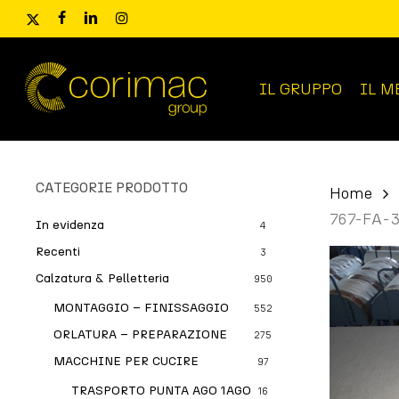
Skip
x-
facebook
linkedin
instagram
to
twitter
main
content
IL GRUPPO
IL M
Ricerca
prodotti
CATEGORIE PRODOTTO
Home
767-FA-
In evidenza
4
Recenti
3
Calzatura & Pelletteria
950
MONTAGGIO – FINISSAGGIO
552
ORLATURA – PREPARAZIONE
275
MACCHINE PER CUCIRE
97
TRASPORTO PUNTA AGO 1AGO
16