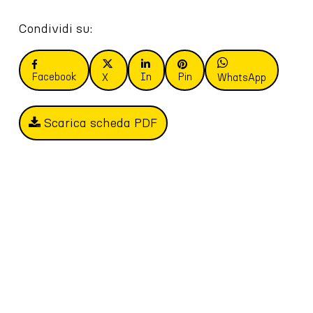
Condividi su:
Facebook
In
Pin
X
WhatsApp
Scarica scheda PDF