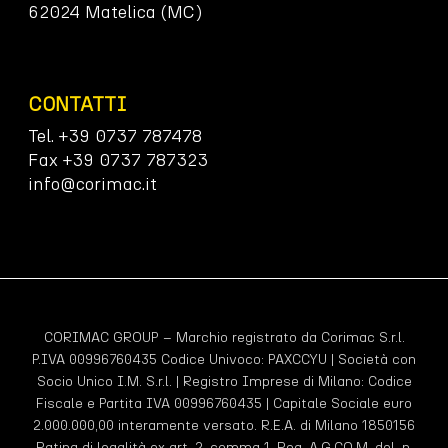
62024 Matelica (MC)
CONTATTI
Tel. +39 0737 787478
Fax +39 0737 787323
info@corimac.it
CORIMAC GROUP – Marchio registrato da Corimac S.r.l.
P.IVA 00996760435 Codice Univoco:
PAXCCYU
| Società con
Socio Unico I.M. S.r.l. | Registro Imprese di Milano: Codice
Fiscale e Partita IVA 00996760435 | Capitale Sociale euro
2.000.000,00 interamente versato. R.E.A. di Milano 1850156
Rating di legalità ex art. 2, comma 1, Reg. A.G.CO.M. del. n.