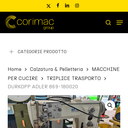
Skip
x-
facebook
linkedin
instagram
to
twitter
main
Men
content
Ricerca
search
prodotti
CATEGORIE PRODOTTO
Home
Calzatura & Pelletteria
MACCHINE
PER CUCIRE
TRIPLICE TRASPORTO
DURKOPP ADLER 869-180020