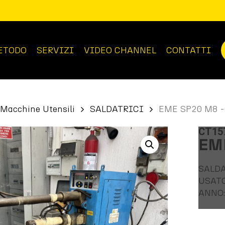
ETODO
SERVIZI
VIDEO CHANNEL
CONTATTI
Macchine Utensili
SALDATRICI
EME SP20 M8 
CT15
EM
SALD
USAT
ANNO: