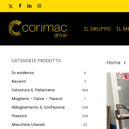
Skip
x-
facebook
linkedin
instagram
to
twitter
main
content
IL GRUPPO
IL M
Ricerca
prodotti
CATEGORIE PRODOTTO
Home
In evidenza
4
Recenti
3
Calzatura & Pelletteria
950
Maglieria – Calze – Tessuti
1
Abbigliamento & Confezione
299
Plastica
209
Macchine Utensili
22