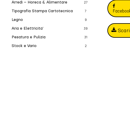
Arredi – Horeca & Alimentare
27
Tipografia Stampa Cartotecnica
Faceboo
7
Legno
9
Aria e Elettricita’
39
Scar
Pesatura e Pulizia
31
Stock e Vario
2