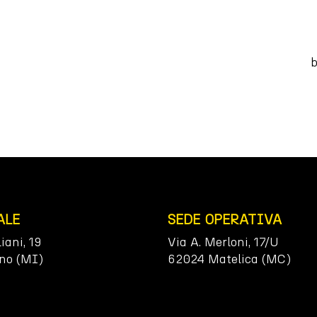
b
ALE
SEDE OPERATIVA
liani, 19
Via A. Merloni, 17/U
no (MI)
62024 Matelica (MC)