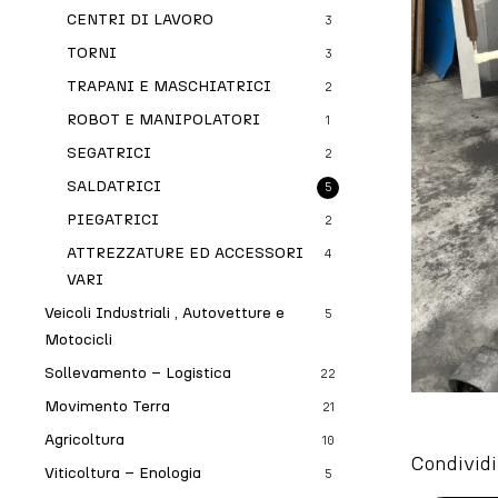
CENTRI DI LAVORO
3
TORNI
3
TRAPANI E MASCHIATRICI
2
ROBOT E MANIPOLATORI
1
SEGATRICI
2
SALDATRICI
5
PIEGATRICI
2
ATTREZZATURE ED ACCESSORI
4
VARI
Veicoli Industriali , Autovetture e
5
Motocicli
Sollevamento – Logistica
22
Movimento Terra
21
Agricoltura
10
Condividi
Viticoltura – Enologia
5