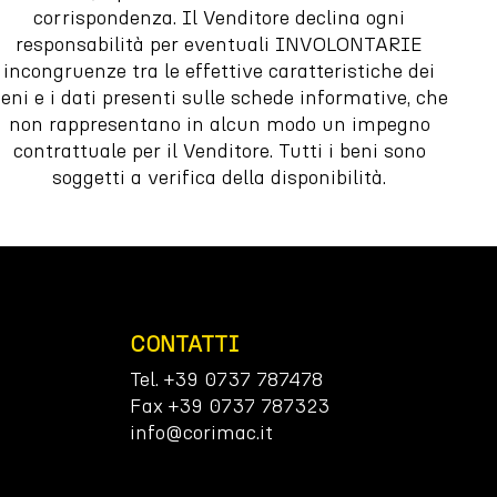
corrispondenza. Il Venditore declina ogni
responsabilità per eventuali INVOLONTARIE
incongruenze tra le effettive caratteristiche dei
eni e i dati presenti sulle schede informative, che
non rappresentano in alcun modo un impegno
contrattuale per il Venditore. Tutti i beni sono
soggetti a verifica della disponibilità.
CONTATTI
Tel. +39 0737 787478
Fax +39 0737 787323
info@corimac.it