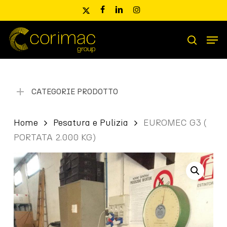
Skip
x-
facebook
linkedin
instagram
to
twitter
main
Men
content
Ricerca
search
prodotti
CATEGORIE PRODOTTO
Home
Pesatura e Pulizia
EUROMEC G3 (
PORTATA 2.000 KG)