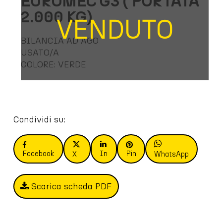
EUROMEC G3 ( PORTATA
2.000 KG)
VENDUTO
BILANCIA AD AGO
USATO/A
COLORE: VERDE
Condividi su:
Facebook
In
Pin
X
WhatsApp
Scarica scheda PDF