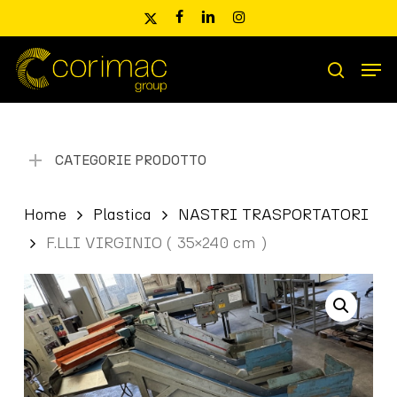
Skip
x-
facebook
linkedin
instagram
to
twitter
main
Men
content
Ricerca
search
prodotti
CATEGORIE PRODOTTO
Home
Plastica
NASTRI TRASPORTATORI
F.LLI VIRGINIO ( 35×240 cm )