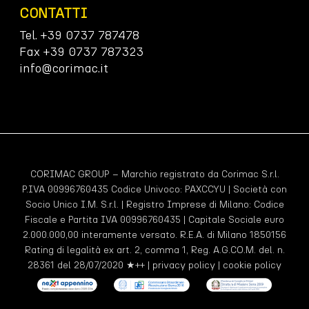
CONTATTI
Tel. +39 0737 787478
Fax +39 0737 787323
info@corimac.it
CORIMAC GROUP – Marchio registrato da Corimac S.r.l.
P.IVA 00996760435 Codice Univoco:
PAXCCYU
| Società con
Socio Unico I.M. S.r.l. | Registro Imprese di Milano: Codice
Fiscale e Partita IVA 00996760435 | Capitale Sociale euro
2.000.000,00 interamente versato. R.E.A. di Milano 1850156
Rating di legalità ex art. 2, comma 1, Reg. A.G.CO.M. del. n.
28361 del 28/07/2020 ★++ |
privacy policy
|
cookie policy