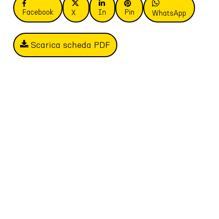
Facebook
In
Pin
X
WhatsApp
Scarica scheda PDF