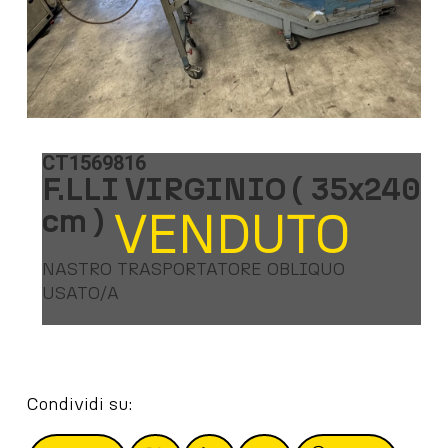
CT1569816
F.LLI VIRGINIO ( 35x240
cm )
VENDUTO
NASTRO TRASPORTATORE OBLIQUO
USATO/A
Condividi su: