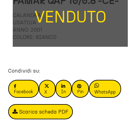
FAMAR QAP 10/0.8 -CE-
VENDUTO
CALANDRA
USATO/A
ANNO: 2001
COLORE: BIANCO
Condividi su:
Facebook
In
Pin
X
WhatsApp
Scarica scheda PDF