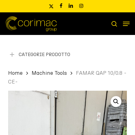
Skip
x-
facebook
linkedin
instagram
to
twitter
main
Men
content
Ricerca
search
prodotti
CATEGORIE PRODOTTO
Home
Machine Tools
FAMAR QAP 10/0.8 -
CE-