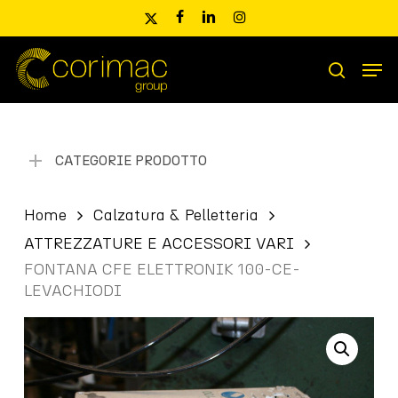
Skip
x-
facebook
linkedin
instagram
to
twitter
main
Men
content
Ricerca
search
prodotti
CATEGORIE PRODOTTO
Home
Calzatura & Pelletteria
ATTREZZATURE E ACCESSORI VARI
FONTANA CFE ELETTRONIK 100-CE-
LEVACHIODI