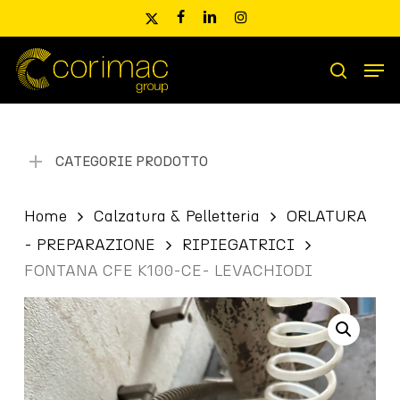
Skip
x-
facebook
linkedin
instagram
to
twitter
main
Men
content
Ricerca
search
prodotti
CATEGORIE PRODOTTO
Home
Calzatura & Pelletteria
ORLATURA
- PREPARAZIONE
RIPIEGATRICI
FONTANA CFE K100-CE- LEVACHIODI