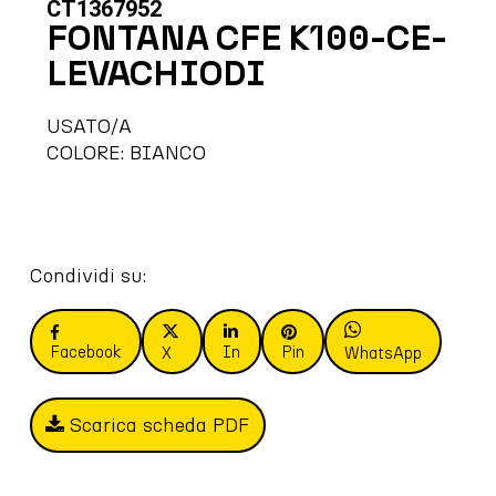
CT1367952
FONTANA CFE K100-CE-
LEVACHIODI
USATO/A
COLORE: BIANCO
Condividi su:
Facebook
In
Pin
X
WhatsApp
Scarica scheda PDF