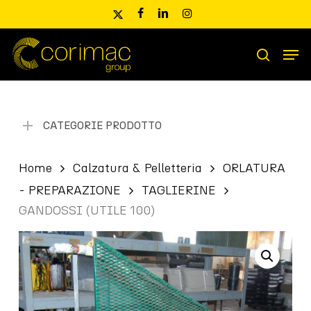
Skip
x-
facebook
linkedin
instagram
to
twitter
main
Men
content
Ricerca
search
prodotti
CATEGORIE PRODOTTO
Home
Calzatura & Pelletteria
ORLATURA
- PREPARAZIONE
TAGLIERINE
GANDOSSI (UTILE 100)