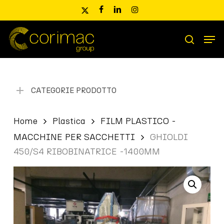
Skip
x-
facebook
linkedin
instagram
to
twitter
main
Men
content
Ricerca
search
prodotti
CATEGORIE PRODOTTO
Home
Plastica
FILM PLASTICO -
MACCHINE PER SACCHETTI
GHIOLDI
450/S4 RIBOBINATRICE -1400MM