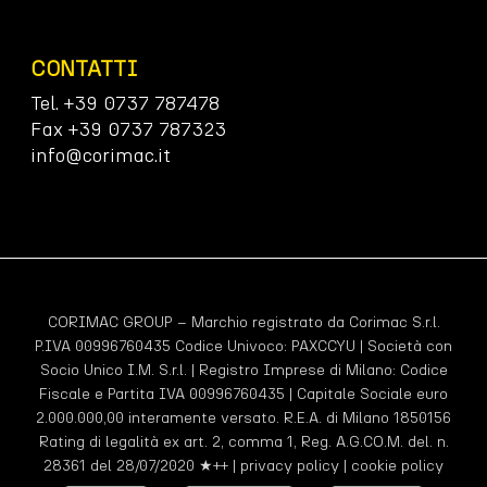
CONTATTI
Tel. +39 0737 787478
Fax +39 0737 787323
info@corimac.it
CORIMAC GROUP – Marchio registrato da Corimac S.r.l.
P.IVA 00996760435 Codice Univoco:
PAXCCYU
| Società con
Socio Unico I.M. S.r.l. | Registro Imprese di Milano: Codice
Fiscale e Partita IVA 00996760435 | Capitale Sociale euro
2.000.000,00 interamente versato. R.E.A. di Milano 1850156
Rating di legalità ex art. 2, comma 1, Reg. A.G.CO.M. del. n.
28361 del 28/07/2020 ★++ |
privacy policy
|
cookie policy