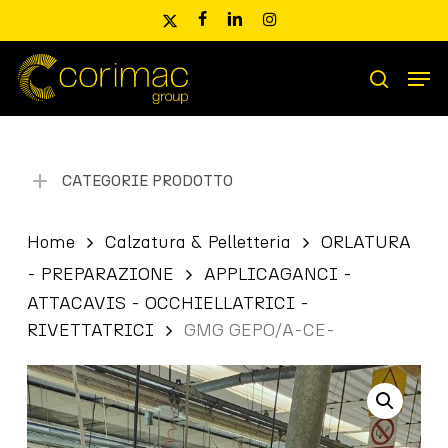
Skip
x-
facebook
linkedin
instagram
to
twitter
main
Men
content
Ricerca
search
prodotti
CATEGORIE PRODOTTO
Home
Calzatura & Pelletteria
ORLATURA
- PREPARAZIONE
APPLICAGANCI -
ATTACAVIS - OCCHIELLATRICI -
RIVETTATRICI
GMG GEPO/A-CE-