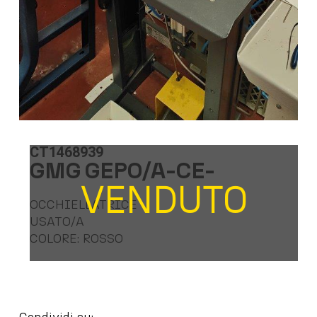
CT1468939
GMG GEPO/A-CE-
VENDUTO
OCCHIELLATRICE
USATO/A
COLORE: ROSSO
Condividi su: