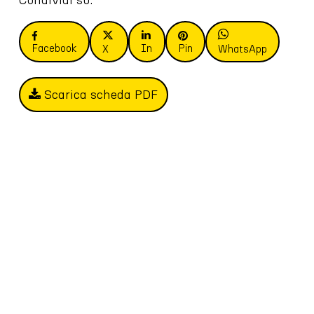
Facebook
In
Pin
X
WhatsApp
Scarica scheda PDF