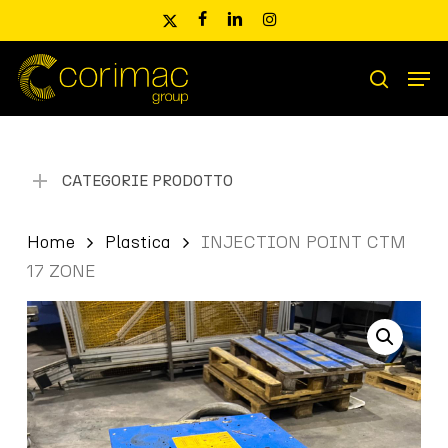
Skip
x-
facebook
linkedin
instagram
to
twitter
main
Men
content
Ricerca
search
prodotti
CATEGORIE PRODOTTO
Home
Plastica
INJECTION POINT CTM
17 ZONE