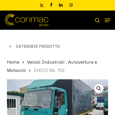
Skip
x-
facebook
linkedin
instagram
to
twitter
main
Men
content
Ricerca
search
prodotti
CATEGORIE PRODOTTO
Home
Veicoli Industriali , Autovetture e
Motocicli
IVECO ML 75E.