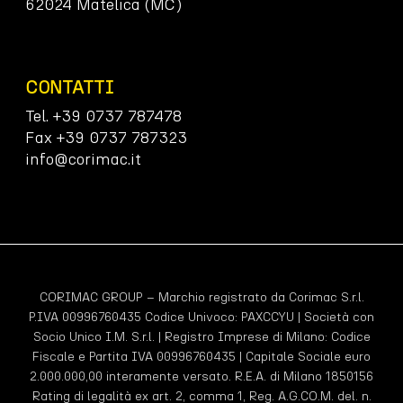
62024 Matelica (MC)
CONTATTI
Tel. +39 0737 787478
Fax +39 0737 787323
info@corimac.it
CORIMAC GROUP – Marchio registrato da Corimac S.r.l.
P.IVA 00996760435 Codice Univoco:
PAXCCYU
| Società con
Socio Unico I.M. S.r.l. | Registro Imprese di Milano: Codice
Fiscale e Partita IVA 00996760435 | Capitale Sociale euro
2.000.000,00 interamente versato. R.E.A. di Milano 1850156
Rating di legalità ex art. 2, comma 1, Reg. A.G.CO.M. del. n.