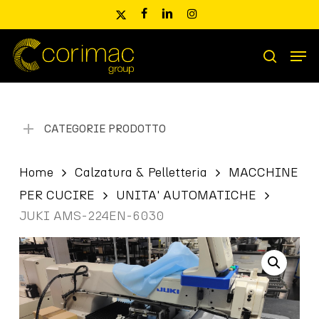
Skip
x-
facebook
linkedin
instagram
to
twitter
main
Men
content
Ricerca
search
prodotti
CATEGORIE PRODOTTO
Home
Calzatura & Pelletteria
MACCHINE
PER CUCIRE
UNITA' AUTOMATICHE
JUKI AMS-224EN-6030