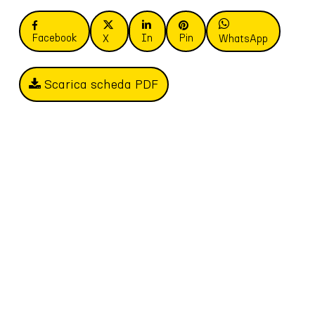
Facebook
In
Pin
X
WhatsApp
Scarica scheda PDF