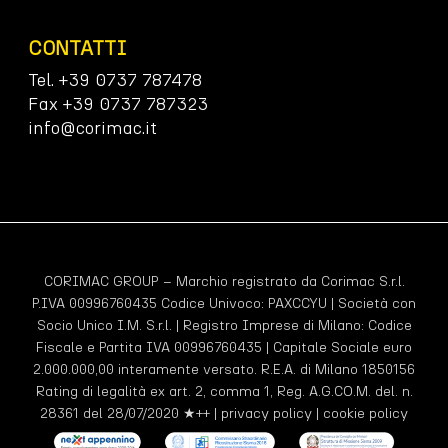
CONTATTI
Tel. +39 0737 787478
Fax +39 0737 787323
info@corimac.it
CORIMAC GROUP – Marchio registrato da Corimac S.r.l.
P.IVA 00996760435 Codice Univoco:
PAXCCYU
| Società con
Socio Unico I.M. S.r.l. | Registro Imprese di Milano: Codice
Fiscale e Partita IVA 00996760435 | Capitale Sociale euro
2.000.000,00 interamente versato. R.E.A. di Milano 1850156
Rating di legalità ex art. 2, comma 1, Reg. A.G.CO.M. del. n.
28361 del 28/07/2020 ★++ |
privacy policy
|
cookie policy