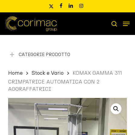
Skip
x-
facebook
linkedin
instagram
to
twitter
main
Men
content
Ricerca
search
prodotti
CATEGORIE PRODOTTO
Home
Stock e Vario
KOMAX GAMMA 311
CRIMPATRICE AUTOMATICA CON 2
AGGRAFFATRICI