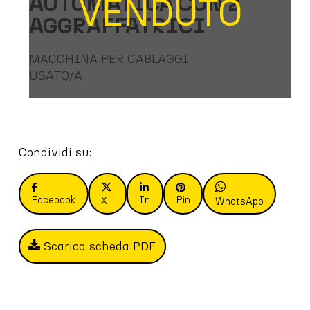
AUTOMATICA CON 2
VENDUTO
AGGRAFFATRICI
MACCHINA PER CABLAGGI
USATO/A
Condividi su:
Facebook
In
Pin
X
WhatsApp
Scarica scheda PDF