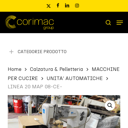
Skip
x-
facebook
linkedin
instagram
to
twitter
main
Men
content
Ricerca
search
prodotti
CATEGORIE PRODOTTO
Home
Calzatura & Pelletteria
MACCHINE
PER CUCIRE
UNITA' AUTOMATICHE
LINEA 20 MAP 08-CE-