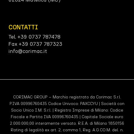
CONTATTI
Tel. +39 0737 787478
Fax +39 0737 787323
info@corimac.it
CORIMAC GROUP – Marchio registrato da Corimac S.r.l.
P.IVA 00996760435 Codice Univoco:
PAXCCYU
| Società con
Socio Unico I.M. S.r.l. | Registro Imprese di Milano: Codice
Fiscale e Partita IVA 00996760435 | Capitale Sociale euro
2.000.000,00 interamente versato. R.E.A. di Milano 1850156
Rating di legalità ex art. 2, comma 1, Reg. A.G.CO.M. del. n.