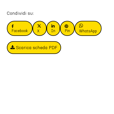
Condividi su:
Facebook
In
Pin
X
WhatsApp
Scarica scheda PDF