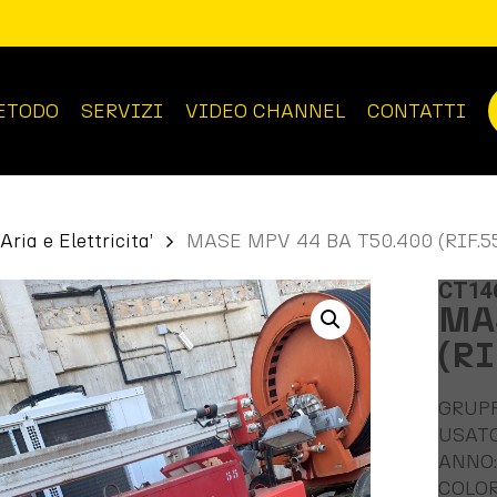
ETODO
SERVIZI
VIDEO CHANNEL
CONTATTI
Aria e Elettricita’
MASE MPV 44 BA T50.400 (RIF.5
CT14
MA
(RI
GRUP
USAT
ANNO:
COLOR