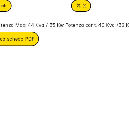
ook
X
tenza Max: 44 Kva / 35 Kw Potenza cont. 40 Kva /32 Kw  di
ica scheda PDF