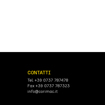
CONTATTI
Tel. +39 0737 787478
Fax +39 0737 787323
info@corimac.it