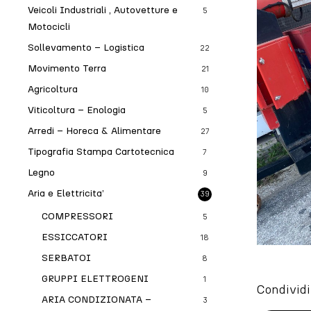
Veicoli Industriali , Autovetture e
5
Motocicli
Sollevamento – Logistica
22
Movimento Terra
21
Agricoltura
10
Viticoltura – Enologia
5
Arredi – Horeca & Alimentare
27
Tipografia Stampa Cartotecnica
7
Legno
9
Aria e Elettricita’
39
COMPRESSORI
5
ESSICCATORI
18
SERBATOI
8
GRUPPI ELETTROGENI
1
Condividi
ARIA CONDIZIONATA –
3