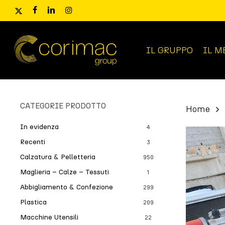
Skip
x-
facebook
linkedin
instagram
to
twitter
main
content
IL GRUPPO
IL M
Ricerca
prodotti
CATEGORIE PRODOTTO
Home
In evidenza
4
Recenti
3
Calzatura & Pelletteria
950
Maglieria – Calze – Tessuti
1
Abbigliamento & Confezione
299
Plastica
209
Macchine Utensili
22