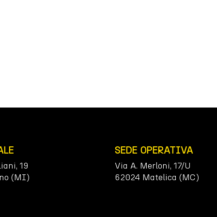
ALE
SEDE OPERATIVA
liani, 19
Via A. Merloni, 17/U
no (MI)
62024 Matelica (MC)