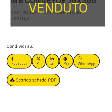
MB CONVEYOR 70X300
VENDUTO
NASTRO TRASPORTATORE PIANO
USATO/A
Condividi su:
Facebook
In
Pin
X
WhatsApp
Scarica scheda PDF