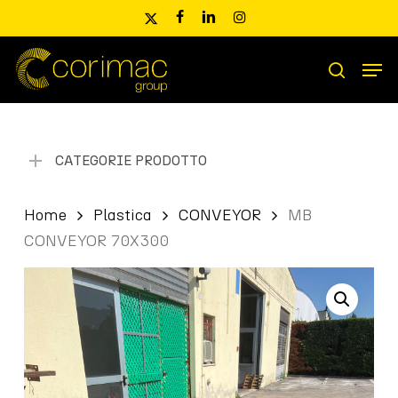
Skip
x-
facebook
linkedin
instagram
to
twitter
main
Men
content
Ricerca
search
prodotti
CATEGORIE PRODOTTO
Home
Plastica
CONVEYOR
MB
CONVEYOR 70X300